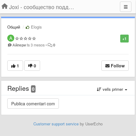
Joxi - сообщество поддержки
Общий
Elogis
⭐️⭐️⭐️⭐️⭐️
+1
Айпери
fa 3 mesos
•
0
1
0
Follow
Replies
0
vells primer
Customer support service
by UserEcho