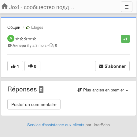
Joxi - сообщество поддержки
Общий
Éloges
⭐️⭐️⭐️⭐️⭐️
+1
Айпери
il y a 3 mois
•
0
1
0
S'abonner
Réponses
0
Plus ancien en premier
Service d'assistance aux clients
par UserEcho