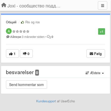
Joxi - сообщество поддержки
Общий
Ris og ros
⭐️⭐️⭐️⭐️⭐️
+1
Айпери
3 måneder siden
•
0
1
0
Følg
besvarelser
0
Ældste
Kundesupport
af UserEcho