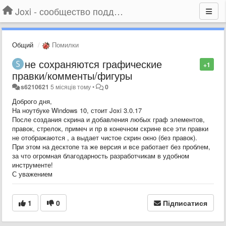
Joxi - сообщество поддержки
Общий
Помилки
не сохраняются графические
+1
правки/комменты/фигуры
s6210621
5 місяців тому
•
0
Доброго дня,
На ноутбуке Windows 10, стоит Joxi 3.0.17
После создания скрина и добавления любых граф элементов,
правок, стрелок, примеч и пр в конечном скрине все эти правки
не отображаются , а выдает чистое скрин окно (без правок).
При этом на десктопе та же версия и все работает без проблем,
за что огромная благодарность разработчикам в удобном
инструменте!
С уважением
1
0
Підписатися