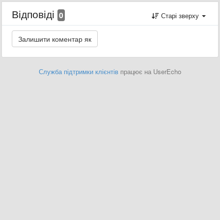
Відповіді
0
Старі зверху
Служба підтримки клієнтів
працює на UserEcho