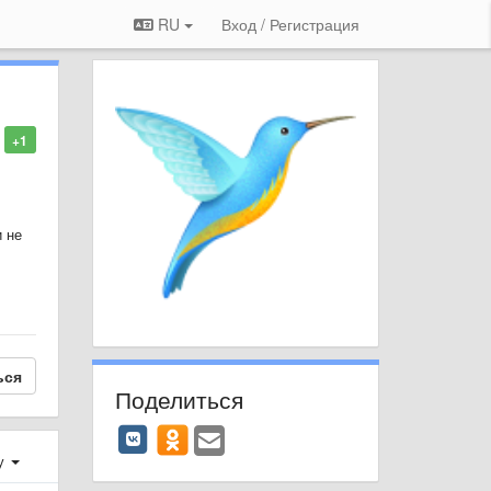
RU
Вход / Регистрация
+1
и не
ься
Поделиться
у