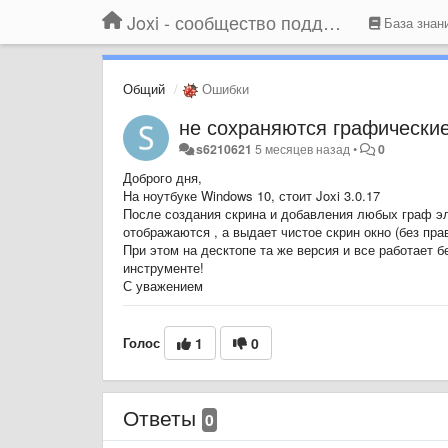
Joxi - сообщество поддержки
База знан
Общий
Ошибки
не сохраняются графически
s6210621
5 месяцев назад
•
0
Доброго дня,
На ноутбуке Windows 10, стоит Joxi 3.0.17
После создания скрина и добавления любых граф эле
отображаются , а выдает чистое скрин окно (без прав
При этом на десктопе та же версия и все работает 
инструменте!
С уважением
Голос
1
0
Ответы
0