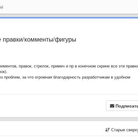
ий
е правки/комменты/фигуры
ментов, правок, стрелок, примеч и пр в конечном скрине все эти правк
ок).
без проблем, за что огромная благодарность разработчикам в удобном
Подписат
Старые сверх