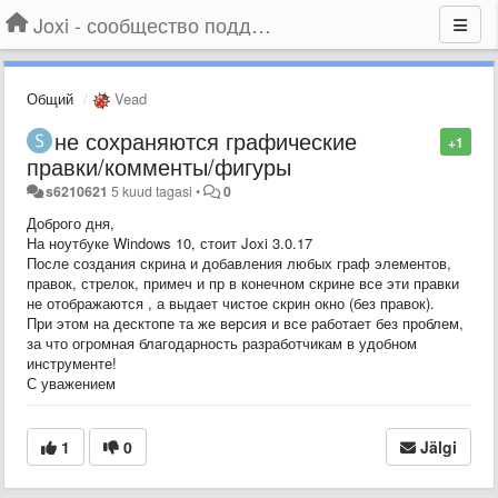
Joxi - сообщество поддержки
Общий
Vead
не сохраняются графические
+1
правки/комменты/фигуры
s6210621
5 kuud tagasi
•
0
Доброго дня,
На ноутбуке Windows 10, стоит Joxi 3.0.17
После создания скрина и добавления любых граф элементов,
правок, стрелок, примеч и пр в конечном скрине все эти правки
не отображаются , а выдает чистое скрин окно (без правок).
При этом на десктопе та же версия и все работает без проблем,
за что огромная благодарность разработчикам в удобном
инструменте!
С уважением
1
0
Jälgi