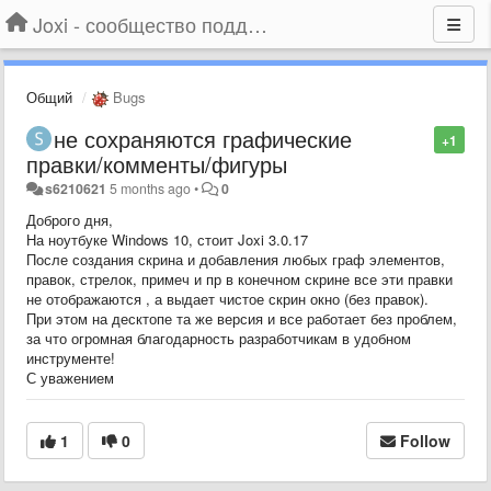
Joxi - сообщество поддержки
Общий
Bugs
не сохраняются графические
+1
правки/комменты/фигуры
s6210621
5 months ago
•
0
Доброго дня,
На ноутбуке Windows 10, стоит Joxi 3.0.17
После создания скрина и добавления любых граф элементов,
правок, стрелок, примеч и пр в конечном скрине все эти правки
не отображаются , а выдает чистое скрин окно (без правок).
При этом на десктопе та же версия и все работает без проблем,
за что огромная благодарность разработчикам в удобном
инструменте!
С уважением
1
0
Follow