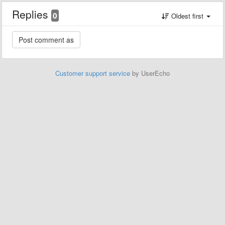
Replies
0
Oldest first
Customer support service
by UserEcho