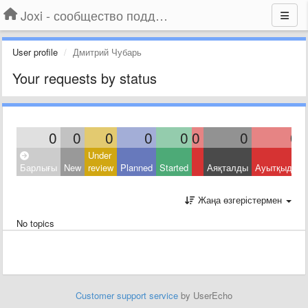
Joxi - сообщество поддержки
User profile
Дмитрий Чубарь
Your requests by status
0
0
0
0
0
0
0
0
Under
Барлығы
New
review
Planned
Started
Аяқталды
Ауытқыды
Жаңа өзгерістермен
No topics
Customer support service
by UserEcho