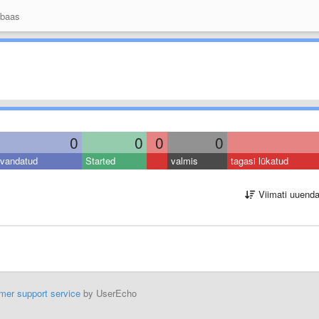
 baas
0
0
0
0
vandatud
Started
valmis
tagasi lükatud
Viimati uuend
mer support service
by UserEcho