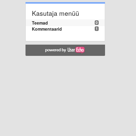
Kasutaja menüü
Teemad
0
Kommentaarid
1