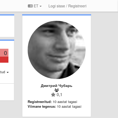
ET
Logi sisse / Registreeri
0
atud
Дмитрий Чубарь
0,1
Registreeritud:
10 aastat tagasi
Viimane tegevus:
10 aastat tagasi