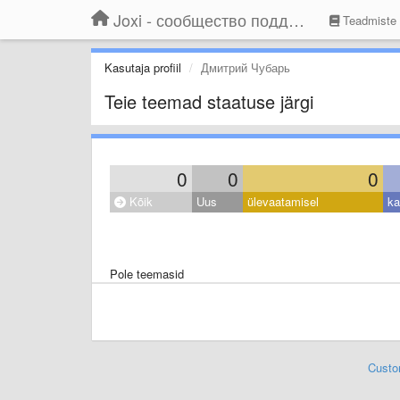
Joxi - сообщество поддержки
Teadmiste
Kasutaja profiil
Дмитрий Чубарь
Teie teemad staatuse järgi
0
0
0
Kõik
Uus
ülevaatamisel
ka
Pole teemasid
Custo