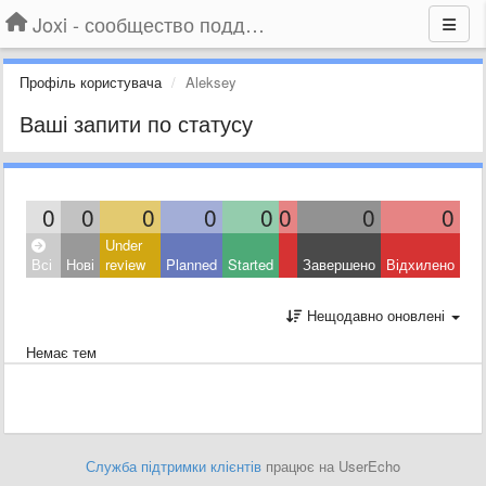
Joxi - сообщество поддержки
Профіль користувача
Aleksey
Ваші запити по статусу
0
0
0
0
0
0
0
0
Under
Всі
Нові
review
Planned
Started
Завершено
Відхилено
Нещодавно оновлені
Немає тем
Служба підтримки клієнтів
працює на UserEcho