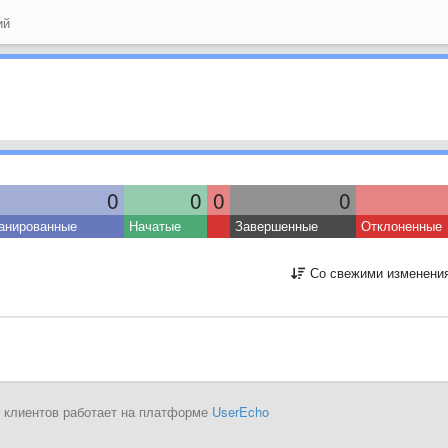
ий
0
0
0
0
анированные
Начатые
Завершенные
Отклоненные
Со свежими изменени
 клиентов работает на платформе
UserEcho