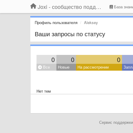
Joxi - сообщество поддержки
База знан
Профиль пользователя
Aleksey
Ваши запросы по статусу
0
0
0
Все
Новые
На рассмотрении
Запл
Нет тем
Сервис поддержки