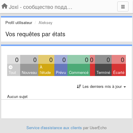
Joxi - сообщество поддержки
Profil utilisateur
Aleksey
Vos requêtes par états
0
0
0
0
0
0
0
0
À
Tout
Nouveau
l'étude
Prévu
Commencé
Terminé
Écarté
Les derniers mis à jour
Aucun sujet
Service d'assistance aux clients
par UserEcho