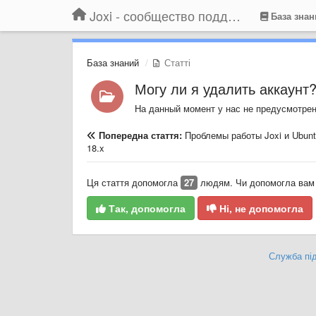
Joxi - сообщество поддержки
База знан
База знаний
Статті
Могу ли я удалить аккаунт
На данный момент у нас не предусмотрен
Попередна стаття:
Проблемы работы Joxi и Ubunt
18.x
Ця стаття допомогла
27
людям. Чи допомогла вам 
Так, допомогла
Ні, не допомогла
Служба під