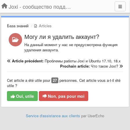
Joxi - сообщество поддержки
База знаний
Articles
Могу ли я удалить аккаунт?
На данный момент у нас не предусмотрена функция
удаления аккаунта.
Article précédent:
Проблемы работы Joxi и Ubuntu 17.10, 18.x
Prochain article:
Что такое Joxi?
Cet article a été utile pour
27
personnes. Cet article vous a-t-il été
utile ?
Oui, utile
Non, pas pour moi
Service d'assistance aux clients
par UserEcho