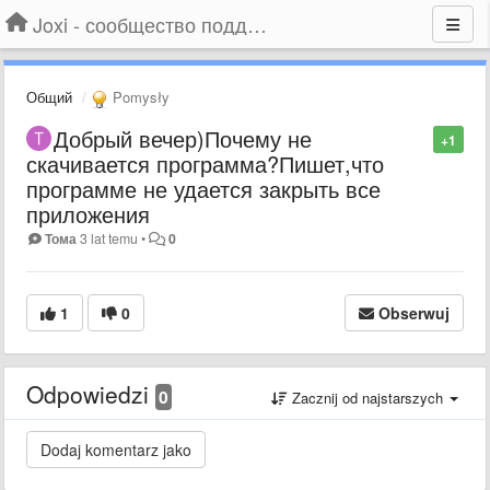
Joxi - сообщество поддержки
Общий
Pomysły
Добрый вечер)Почему не
+1
скачивается программа?Пишет,что
программе не удается закрыть все
приложения
Тома
3 lat temu
•
0
1
0
Obserwuj
Odpowiedzi
0
Zacznij od najstarszych