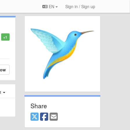
EN
Sign in / Sign up
+1
low
st
Share