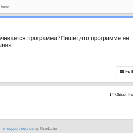
 base
ачивается программа?Пишет,что программе не
ения
Fol
Oldest fir
mer support service
by UserEcho