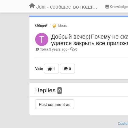
Joxi - сообщество поддержки
Knowledge
Общий
Ideas
Добрый вечер)Почему не ск
удается закрыть все прилож
Тома
3 years ago
•
0
Vote
1
0
Replies
0
Custo