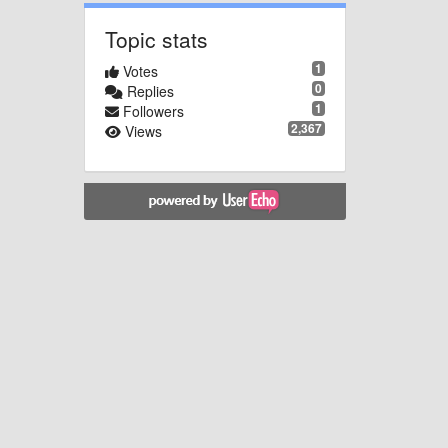
Topic stats
1
Votes
0
Replies
1
Followers
2,367
Views