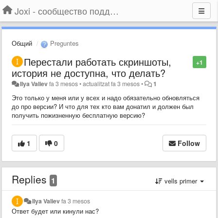
Joxi - сообщество поддержки
Общий
Preguntes
Перестали работать скриншоты,
+1
история не доступна, что делать?
Ilya Valiev
fa 3 mesos
•
actualitzat
fa 3 mesos
•
1
Это только у меня или у всех и надо обязательно обновляться
до про версии? И что для тех кто вам донатил и должен был
получить пожизненную бесплатную версию?
1
0
Follow
Replies
1
vells primer
Ilya Valiev
fa 3 mesos
Ответ будет или кинули нас?