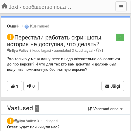
Joxi - сообщество поддержки
Общий
Küsimused
Перестали работать скриншоты,
+1
история не доступна, что делать?
Ilya Valiev
3 kuud tagasi
•
uuendatud
3 kuud tagasi
•
1
Это только у меня или у всех и надо обязательно обновляться
до про версии? И что для тех кто вам донатил и должен был
получить пожизненную бесплатную версию?
1
0
Jälgi
Vastused
1
Vanemad enne
Ilya Valiev
3 kuud tagasi
Ответ будет или кинули нас?