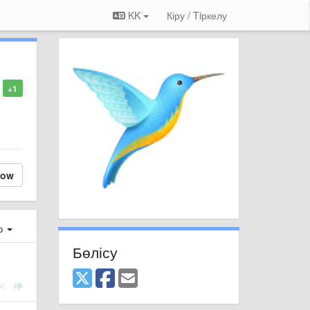
KK
Кіру / Tiркелу
+1
low
ер
Бөлісу