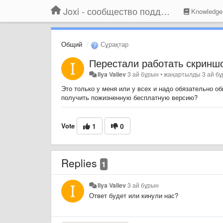
Joxi - сообщество поддержки
Knowledge
Общий
Сұрақтар
Перестали работать скриншо
Ilya Valiev
3 ай бұрын
•
жаңартылды
3 ай б
Это только у меня или у всех и надо обязательно о
получить пожизненную бесплатную версию?
Vote
1
0
Replies
1
Ilya Valiev
3 ай бұрын
Ответ будет или кинули нас?