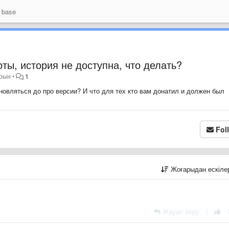
 base
ты, история не доступна, что делать?
ұрын
•
1
бновляться до про версии? И что для тех кто вам донатил и должен был
Fol
Жоғарыдан ескіл
Жауап беру
|