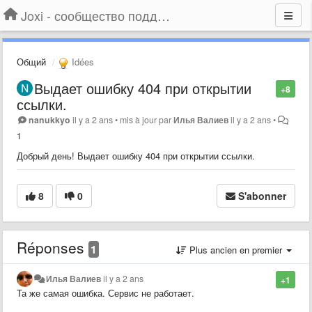
Joxi - сообщество поддержки
Общий
Idées
Выдает ошибку 404 при открытии
+8
ссылки.
nanukkyo
il y a 2 ans
•
mis à jour par
Илья Валиев
il y a 2 ans
•
1
Добрый день! Выдает ошибку 404 при открытии ссылки.
8
0
S'abonner
Réponses
1
Plus ancien en premier
Илья Валиев
il y a 2 ans
+1
Та же самая ошибка. Сервис не работает.