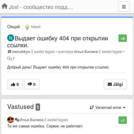
Joxi - сообщество поддержки
Общий
Ideed
Выдает ошибку 404 при открытии
+8
ссылки.
nanukkyo
2 aastat tagasi
•
uuendaja
Илья Валиев
2 aastat tagasi
•
1
Добрый день! Выдает ошибку 404 при открытии ссылки.
8
0
Jälgi
Vastused
1
Vanemad enne
Илья Валиев
2 aastat tagasi
+1
Та же самая ошибка. Сервис не работает.