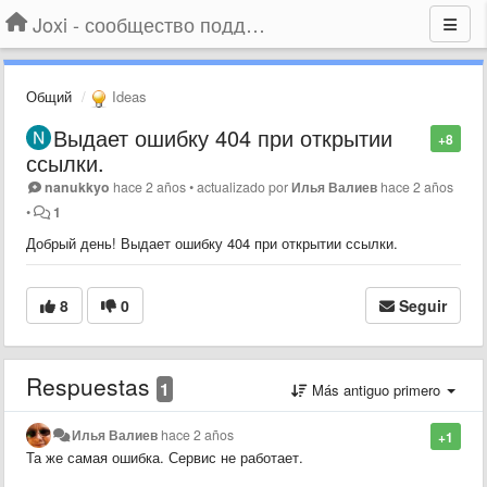
Joxi - сообщество поддержки
Общий
Ideas
Выдает ошибку 404 при открытии
+8
ссылки.
nanukkyo
hace 2 años
•
actualizado por
Илья Валиев
hace 2 años
•
1
Добрый день! Выдает ошибку 404 при открытии ссылки.
8
0
Seguir
Respuestas
1
Más antiguo primero
Илья Валиев
hace 2 años
+1
Та же самая ошибка. Сервис не работает.