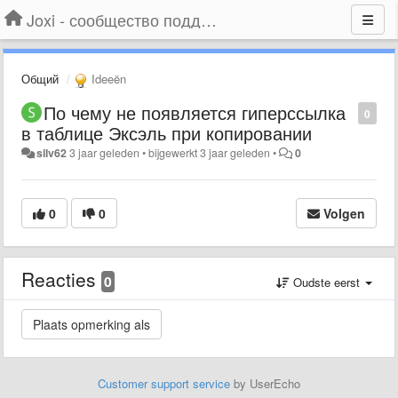
Joxi - сообщество поддержки
Общий
Ideeën
По чему не появляется гиперссылка
0
в таблице Эксэль при копировании
silv62
3 jaar geleden
•
bijgewerkt
3 jaar geleden
•
0
0
0
Volgen
Reacties
0
Oudste eerst
Customer support service
by UserEcho