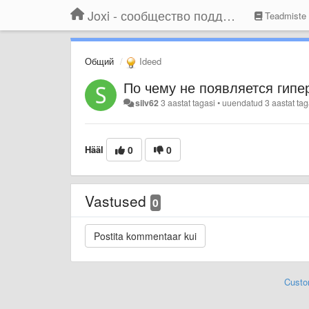
Joxi - сообщество поддержки
Teadmiste
Общий
Ideed
По чему не появляется гипе
silv62
3 aastat tagasi
•
uuendatud
3 aastat tag
Hääl
0
0
Vastused
0
Custo