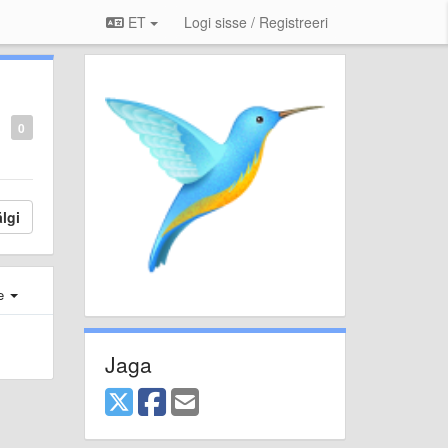
ET
Logi sisse / Registreeri
0
lgi
e
Jaga