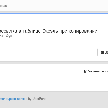
 baas
рссылка в таблице Эксэль при копировании
asi
•
0
Jä
Vanemad enn
mer support service
by UserEcho