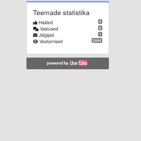
Teemade statistika
0
Hääled
0
Vastused
1
Jälgijad
2444
Vaatamised