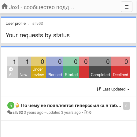
Joxi - сообщество поддержки
User profile
silv62
Your requests by status
1
1
0
0
0
0
0
0
Under
All
New
review
Planned
Started
Completed
Declined
Last updated
По чему не появляется гиперссылка в таблице Эксэль при копировании
0
silv62
3 years ago
•
updated
3 years ago
•
0