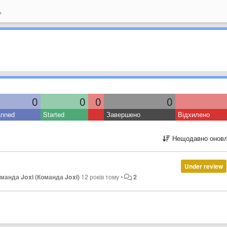
ь
0
0
0
0
anned
Started
Завершено
Відхилено
Нещодавно оновл
Under review
манда Joxi (Команда Joxi)
12 років тому
•
2