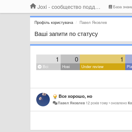
Joxi - сообщество поддержки
База знан
Профіль користувача
Павел Яковлев
Ваші запити по статусу
1
0
1
Всі
Нові
Under review
Pl
Все хорошо, но
Павел Яковлев
12 років тому
•
оновлено
Ко