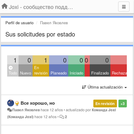
Joxi - сообщество поддержки
Perfil de usuario
Павел Яковлев
Sus solicitudes por estado
1
0
1
0
0
0
0
0
En
Todo
Nuevo
revisión
Planeado
Iniciado
Finalizado
Rechazado
Última actualización
Все хорошо, но
En revisión
+3
Павел Яковлев
hace 12 años
•
actualizado por
Команда Joxi
(Команда Joxi)
hace 12 años
•
2