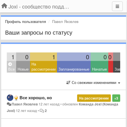
Joxi - сообщество поддержки
Профиль пользователя
Павел Яковлев
Ваши запросы по статусу
1
0
1
0
0
0
На
Все
Новые
рассмотрении
Запланированные
Начатые
Завер
Со свежими изменениями
Все хорошо, но
На рассмотрении
+3
Павел Яковлев
12 лет назад
•
обновлен
Команда Joxi (Команда
Joxi)
12 лет назад
•
2