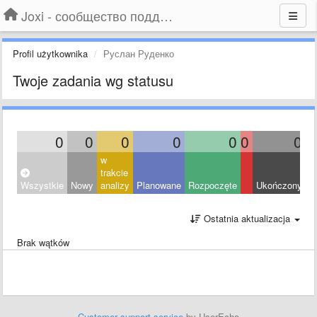
Joxi - сообщество поддержки
Profil użytkownika
Руслан Руденко
Twoje zadania wg statusu
0
0
0
0
0
0
0
w
trakcie
Wszystkie
Nowy
analizy
Planowane
Rozpoczęte
Ukończony
O
Ostatnia aktualizacja
Brak wątków
Customer support service
by UserEcho