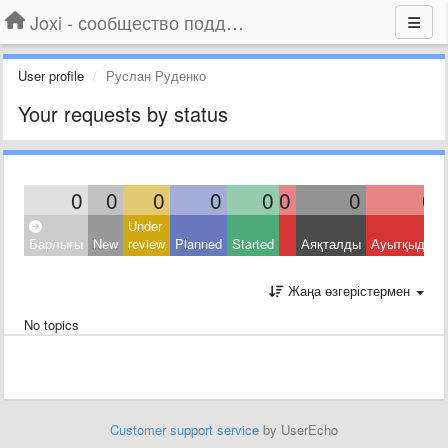
Joxi - сообщество поддержки
User profile
Руслан Руденко
Your requests by status
0
0
0
0
0
0
0
0
Under
Барлығы
New
review
Planned
Started
Аяқталды
Ауытқыды
Жаңа өзгерістермен
No topics
Customer support service
by UserEcho