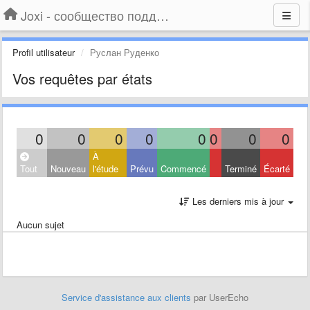
Joxi - сообщество поддержки
Profil utilisateur
Руслан Руденко
Vos requêtes par états
0
0
0
0
0
0
0
0
À
Tout
Nouveau
l'étude
Prévu
Commencé
Terminé
Écarté
Les derniers mis à jour
Aucun sujet
Service d'assistance aux clients
par UserEcho