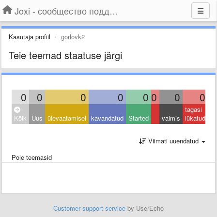
Joxi - сообщество поддержки
Kasutaja profiil
gorlovk2
Teie teemad staatuse järgi
0
0
0
0
0
0
0
0
tagasi
Kõik
Uus
ülevaatamisel
kavandatud
Started
valmis
lükatud
Viimati uuendatud
Pole teemasid
Customer support service
by UserEcho