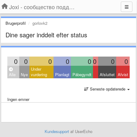
Joxi - сообщество поддержки
Brugerprofil
gorlovk2
Dine sager inddelt efter status
0
0
0
0
0
0
0
0
Under
Alle
Nye
vurdering
Planlagt
Påbegyndt
Afsluttet
Afvist
Seneste opdaterede
Ingen emner
Kundesupport
af UserEcho