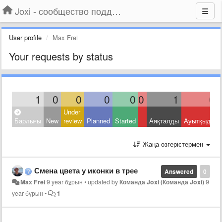
Joxi - сообщество поддержки
User profile
Max Frei
Your requests by status
1
0
0
0
0
0
1
0
Under
Барлығы
New
review
Planned
Started
Аяқталды
Ауытқыды
Жаңа өзгерістермен
Смена цвета у иконки в трее
Answered
0
Max Frei
9 year бұрын
•
updated by
Команда Joxi (Команда Joxi)
9
year бұрын
•
1