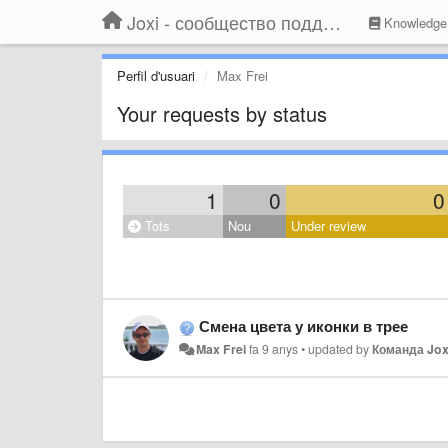
Joxi - сообщество поддержки
Knowledge
Perfil d'usuari
Max Frei
Your requests by status
1
0
0
Tots
Nou
Under review
Смена цвета у иконки в трее
Max Frei
fa 9 anys
•
updated by
Команда Jox