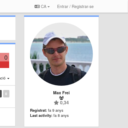
CA
Entrar / Registrar-se
0
ació
Max Frei
0
0,34
Registrat:
fa 9 anys
Last activity:
fa 8 anys