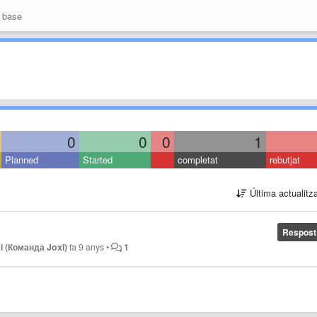
 base
0
0
0
1
Planned
Started
completat
rebutjat
Última actualitz
Respost
i (Команда Joxi)
fa 9 anys
•
1