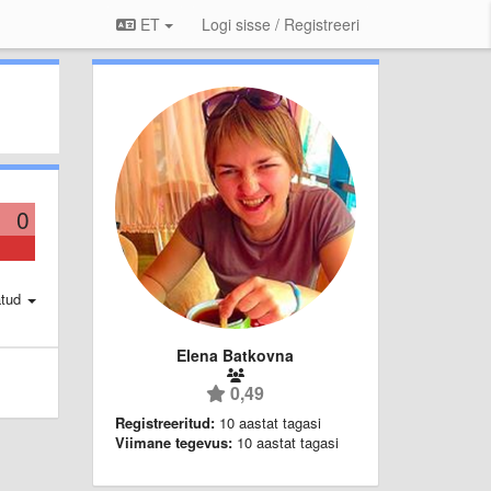
ET
Logi sisse / Registreeri
0
atud
Elena Batkovna
0,49
Registreeritud:
10 aastat tagasi
Viimane tegevus:
10 aastat tagasi