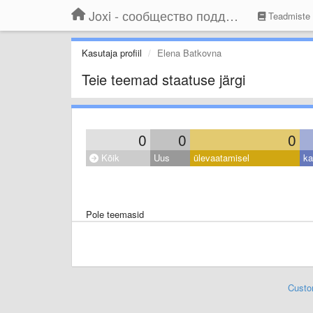
Joxi - сообщество поддержки
Teadmiste
Kasutaja profiil
Elena Batkovna
Teie teemad staatuse järgi
0
0
0
Kõik
Uus
ülevaatamisel
ka
Pole teemasid
Custo