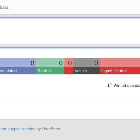
 baas
0
0
0
0
vandatud
Started
valmis
tagasi lükatud
Viimati uuend
mer support service
by UserEcho