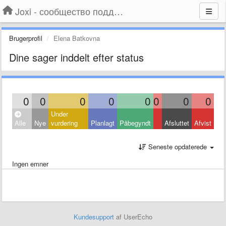
Joxi - сообщество поддержки
Brugerprofil
Elena Batkovna
Dine sager inddelt efter status
0
0
0
0
0
0
0
0
Under
Alle
Nye
vurdering
Planlagt
Påbegyndt
Afsluttet
Afvist
Seneste opdaterede
Ingen emner
Kundesupport
af UserEcho