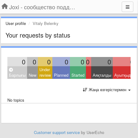
Joxi - сообщество поддержки
User profile
Vitaly Belenky
Your requests by status
0
0
0
0
0
0
0
0
Under
Барлығы
New
review
Planned
Started
Аяқталды
Ауытқыды
Жаңа өзгерістермен
No topics
Customer support service
by UserEcho