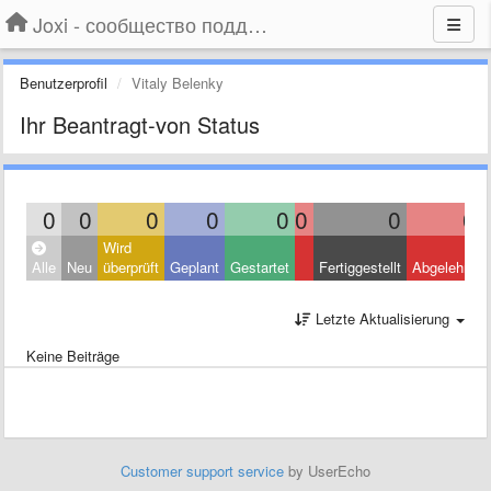
Joxi - сообщество поддержки
Benutzerprofil
Vitaly Belenky
Ihr Beantragt-von Status
0
0
0
0
0
0
0
0
Wird
Alle
Neu
überprüft
Geplant
Gestartet
Fertiggestellt
Abgelehnt
Letzte Aktualisierung
Keine Beiträge
Customer support service
by UserEcho