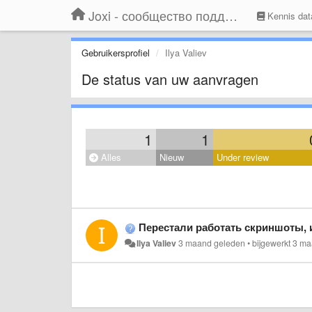
Joxi - сообщество поддержки
Kennis dat
Gebruikersprofiel
Ilya Valiev
De status van uw aanvragen
1
1
Alles
Nieuw
Under review
Перестали работать скриншоты, и
Ilya Valiev
3 maand geleden
•
bijgewerkt
3 ma