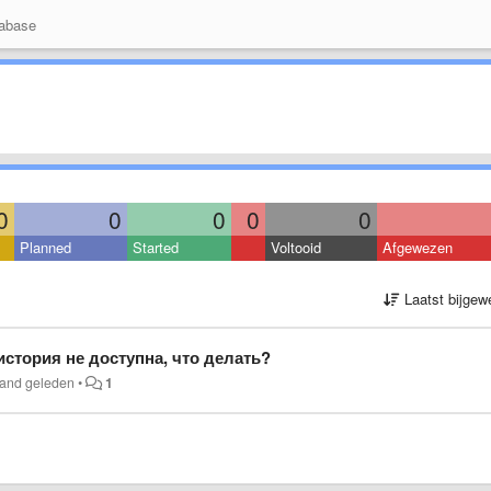
abase
0
0
0
0
0
Planned
Started
Voltooid
Afgewezen
Laatst bijgew
стория не доступна, что делать?
and geleden
•
1