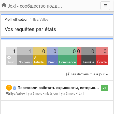
Joxi - сообщество поддержки
Profil utilisateur
Ilya Valiev
Vos requêtes par états
1
1
0
0
0
0
0
0
À
Tout
Nouveau
l'étude
Prévu
Commencé
Terminé
Écarté
Les derniers mis à jour
Перестали работать скриншоты, история не доступна, что делать?
+1
Ilya Valiev
il y a 3 mois
•
mis à jour
il y a 3 mois
•
1