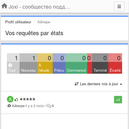
Joxi - сообщество поддержки
Profil utilisateur
Айпери
Vos requêtes par états
1
1
0
0
0
0
0
0
À
Tout
Nouveau
l'étude
Prévu
Commencé
Terminé
Écarté
Les derniers mis à jour
⭐️⭐️⭐️⭐️⭐️
+1
Айпери
il y a 3 mois
•
0