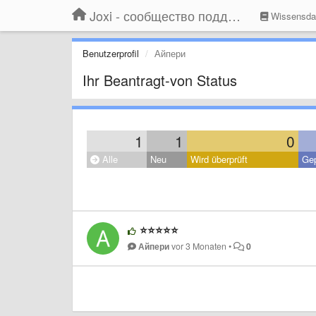
Joxi - сообщество поддержки
Wissensda
Benutzerprofil
Айпери
Ihr Beantragt-von Status
1
1
0
Alle
Neu
Wird überprüft
Gep
⭐️⭐️⭐️⭐️⭐️
Айпери
vor 3 Monaten
•
0