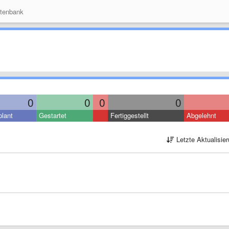
tenbank
0
0
0
0
lant
Gestartet
Fertiggestellt
Abgelehnt
Letzte Aktualisie