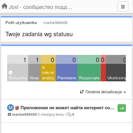
Joxi - сообщество поддержки
Profil użytkownika
marlok999459
Twoje zadania wg statusu
1
1
0
0
0
0
0
w
trakcie
Wszystkie
Nowy
analizy
Planowane
Rozpoczęte
Ukończony
O
Ostatnia aktualizacja
Приложение не может найти интернет соединение
+4
marlok999459
5 miesięcy temu
•
0