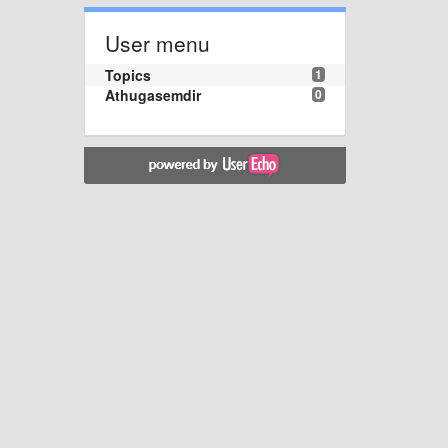
User menu
Topics
1
Athugasemdir
0