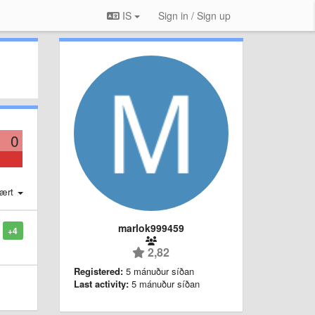
IS
Sign in / Sign up
0
ært
marlok999459
+4
2,82
Registered:
5 mánuður síðan
Last activity:
5 mánuður síðan