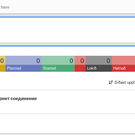
 base
0
0
0
0
0
Planned
Started
Lokið
Hafnað
Síðast uppf
рнет соединение