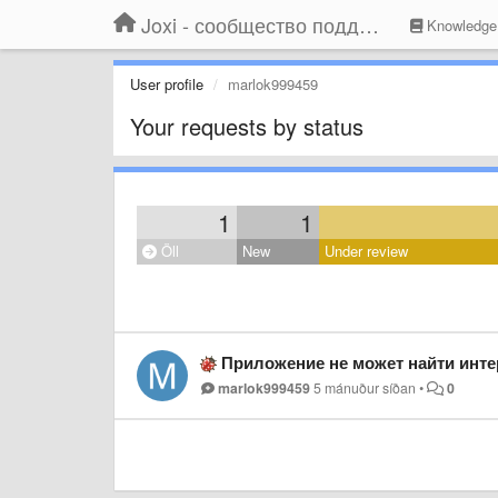
Joxi - сообщество поддержки
Knowledge
User profile
marlok999459
Your requests by status
1
1
Öll
New
Under review
Приложение не может найти инте
marlok999459
5 mánuður síðan
•
0