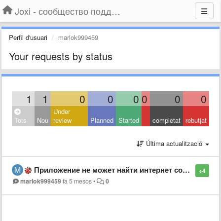
Joxi - сообщество поддержки
Perfil d'usuari
marlok999459
Your requests by status
1
1
0
0
0
0
0
0
Under
Tots
Nou
review
Planned
Started
completat
rebutjat
Última actualització
Приложение не может найти интернет соединение
+4
marlok999459
fa 5 mesos
•
0