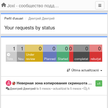
Joxi - сообщество поддержки
Perfil d'usuari
Дмитрий Дмитрий
Your requests by status
1
1
0
0
0
0
0
0
Under
Tots
Nou
review
Planned
Started
completat
rebutjat
Última actualització
Неверная зона копирования скриншота CTRL+C (не то что выделил)
+1
Дмитрий Дмитрий
fa 5 mesos
•
actualitzat
fa 5 mesos
•
1