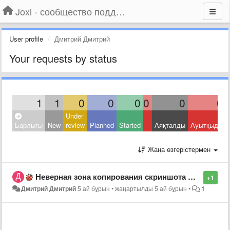
Joxi - сообщество поддержки
User profile
Дмитрий Дмитрий
Your requests by status
1
1
0
0
0
0
0
0
Under
Барлығы
New
review
Planned
Started
Аяқталды
Ауытқыды
Жаңа өзгерістермен
Неверная зона копирования скриншота CTRL+C (не то что выделил)
+1
Дмитрий Дмитрий
5 ай бұрын
•
жаңартылды
5 ай бұрын
•
1