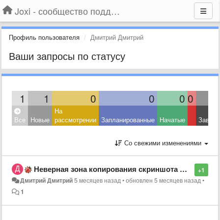
Joxi - сообщество поддержки
Профиль пользователя
Дмитрий Дмитрий
Ваши запросы по статусу
1
1
0
0
0
0
На
Все
Новые
рассмотрении
Запланированные
Начатые
Завер
Со свежими изменениями
Неверная зона копирования скриншота CTRL+C (не то что выделил)
+1
Дмитрий Дмитрий
5 месяцев назад
•
обновлен
5 месяцев назад
•
1