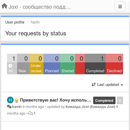
Joxi - сообщество поддержки
User profile
hanln
Your requests by status
1
0
0
0
0
0
1
0
Under
All
New
review
Planned
Started
Completed
Declined
Last updated
Приветствую вас! Хочу использовать ваше приложение!
Completed
0
hanln
9 months ago
•
updated by
Команда Joxi (Команда Joxi)
8
months ago
•
1